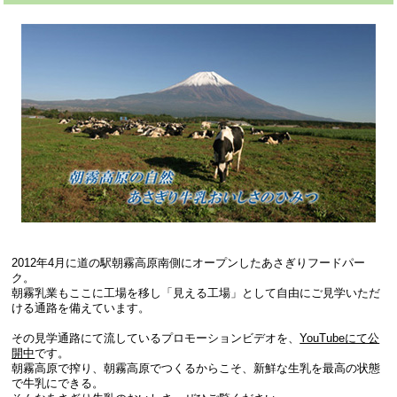
2012年4月に道の駅朝霧高原南側にオープンしたあさぎりフードパー
ク。
朝霧乳業もここに工場を移し「見える工場」として自由にご見学いただ
ける通路を備えています。
その見学通路にて流しているプロモーションビデオを、
YouTubeにて公
開中
です。
朝霧高原で搾り、朝霧高原でつくるからこそ、新鮮な生乳を最高の状態
で牛乳にできる。